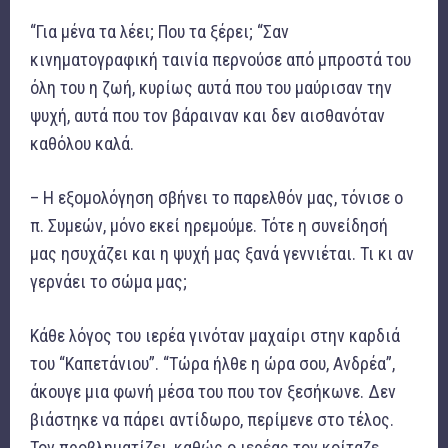
“Για μένα τα λέει; Που τα ξέρει; “Σαν
κινηματογραφική ταινία περνούσε από μπροστά του
όλη του η ζωή, κυρίως αυτά που του μαύρισαν την
ψυχή, αυτά που τον βάραιναν και δεν αισθανόταν
καθόλου καλά.
– Η εξομολόγηση σβήνει το παρελθόν μας, τόνισε ο
π. Συμεών, μόνο εκεί ηρεμούμε. Τότε η συνείδησή
μας ησυχάζει και η ψυχή μας ξανά γεννιέται. Τι κι αν
γερνάει το σώμα μας;
Κάθε λόγος του ιερέα γινόταν μαχαίρι στην καρδιά
του “Καπετάνιου”. “Τώρα ήλθε η ώρα σου, Ανδρέα”,
άκουγε μια φωνή μέσα του που τον ξεσήκωνε. Δεν
βιάστηκε να πάρει αντίδωρο, περίμενε στο τέλος.
Τον προβληματίζει, καθώς ο ιερέας τον κοίταζε