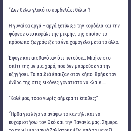
“Δεν θέλω γλυκό το κορδελάκι θέλω “!
Η γυναίκα αργά – αργά ξετύλιξε την κορδέλα και την
φόρεσε στο κεφάλι της μικρής, της οποίας το
πρόσωπο ζωγράφιζε το ένα χαμόγελο μετά το άλλο.
Έφυγε και αισθανόταν ότι πετούσε… Μπήκε στο
σπίτι της με μια χαρά, που δεν μπορούσε να την
εξηγήσει. Τα παιδιά έπαιζαν στον κήπο. Βρήκε τον
άνδρα της στις εικόνες γονατιστό να κλαίει…
“Καλέ μου, τόσο νωρίς σήμερα τι έπαθες;”
“Ήρθα για λίγο να ανάψω το καντήλι και να
ευχαριστήσω τον Θεό και την Παναγία μας. Σήμερα
το πρωί μια γιαγιά ζαλίστηκε έξω από το μαγαζί