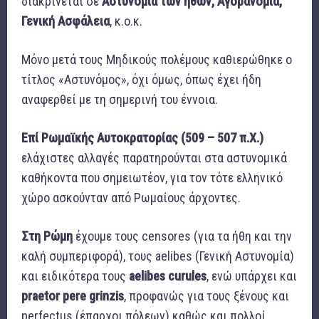
διακρίνεται σε
Αστυνομία των ηθών, Αγορανομία,
Γενική Ασφάλεια
, κ.ο.κ.
Μόνο μετά τους Μηδικούς πολέμους καθιερώθηκε ο
τίτλος «Αστυνόμος», όχι όμως, όπως έχει ήδη
αναφερθεί με τη σημερινή του έννοια.
Επί Ρωμαϊκής Αυτοκρατορίας (509 – 507 π.Χ.)
ελάχιστες αλλαγές παρατηρούνται στα αστυνομικά
καθήκοντα που σημειωτέον, για τον τότε ελληνικό
χώρο ασκούνταν από Ρωμαίους άρχοντες.
Στη Ρώμη
έχουμε τους censores (για τα ήθη και την
καλή συμπεριφορά), τους aelibes (Γενική Αστυνομία)
και ειδικότερα τους
aelibes
curules
, ενώ υπάρχει και
praetor
pere
grinzis
, προφανώς για τους ξένους και
perfectus (έπαρχοι πόλεων) καθώς και πολλοί