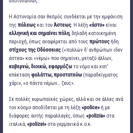
υποτυπωδώς.
Η Αστυνομία σαν θεσμός συνδέεται με την εμφάνιση
της
πόλεως
και του
Άστεως
. Η λέξη
«άστυ»
είναι
ελληνική και σημαίνει πόλη
, δηλαδή κατοικημένη
περιοχή, όπως αναφέρεται από τους
πρώτους
ήδη
στίχους της Οδύσσειας
(«πολλών δ’ ανθρώπων ιδεν
άστεα» και «νέμω» που σημαίνει, μεταξύ άλλων,
κυβερνώ, διοικώ, εφαρμόζω
το νόμο και κατ’
επέκταση
φυλάττω, προστατεύω
(παραδείγματος
χάριν, «ο πάντα νέμων… ζευς».
Σε πολλές ευρωπαϊκές χώρες, αλλά και σε άλλες ανά
τον κόσμο αποδίδεται με τη λέξη
«
police
»
ή με
διάφορες αυτής παραλλαγές, όπως
«
p
ο
lizia
»
στα
ιταλικά,
«
polizei
»
στα γερμανικά κ.ο.κ.