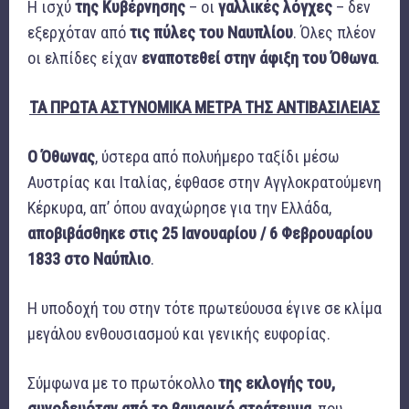
Η ισχύ
της Κυβέρνησης
– οι
γαλλικές λόγχες
– δεν
εξερχόταν από
τις πύλες του Ναυπλίου
. Όλες πλέον
οι ελπίδες είχαν
εναποτεθεί στην άφιξη του Όθωνα
.
ΤΑ ΠΡΩΤΑ ΑΣΤΥΝΟΜΙΚΑ ΜΕΤΡΑ ΤΗΣ ΑΝΤΙΒΑΣΙΛΕΙΑΣ
Ο Όθωνας
, ύστερα από πολυήμερο ταξίδι μέσω
Αυστρίας και Ιταλίας, έφθασε στην Αγγλοκρατούμενη
Κέρκυρα, απ’ όπου αναχώρησε για την Ελλάδα,
αποβιβάσθηκε στις 25 Ιανουαρίου / 6 Φεβρουαρίου
1833 στο Ναύπλιο
.
Η υποδοχή του στην τότε πρωτεύουσα έγινε σε κλίμα
μεγάλου ενθουσιασμού και γενικής ευφορίας.
Σύμφωνα με το πρωτόκολλο
της εκλογής του,
συνοδευόταν από το βαυαρικό στράτευμα
, που