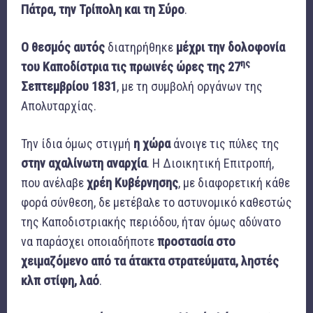
Πάτρα, την Τρίπολη και τη Σύρο
.
Ο θεσμός αυτός
διατηρήθηκε
μέχρι την δολοφονία
ης
του Καποδίστρια τις πρωινές ώρες της 27
Σεπτεμβρίου 1831
, με τη συμβολή οργάνων της
Απολυταρχίας.
Την ίδια όμως στιγμή
η χώρα
άνοιγε τις πύλες της
στην αχαλίνωτη αναρχία
. Η Διοικητική Επιτροπή,
που ανέλαβε
χρέη Κυβέρνησης
, με διαφορετική κάθε
φορά σύνθεση, δε μετέβαλε το αστυνομικό καθεστώς
της Καποδιστριακής περιόδου, ήταν όμως αδύνατο
να παράσχει οποιαδήποτε
προστασία στο
χειμαζόμενο από τα άτακτα στρατεύματα, ληστές
κλπ στίφη, λαό
.