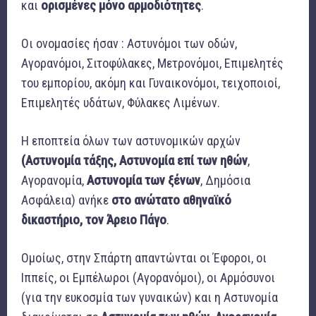
και
ορισμένες μόνο αρμοδιότητες
.
Οι ονομασίες ήσαν : Αστυνόμοι των οδών,
Αγορανόμοι, Σιτοφύλακες, Μετρονόμοι, Επιμελητές
του εμπορίου, ακόμη και Γυναικονόμοι, τειχοποιοί,
Επιμελητές υδάτων, Φύλακες Λιμένων.
Η εποπτεία όλων των αστυνομικών αρχών
(Αστυνομία τάξης, Αστυνομία επί των ηθών
,
Αγορανομία,
Αστυνομία των ξένων
, Δημόσια
Ασφάλεια) ανήκε
στο ανώτατο αθηναϊκό
δικαστήριο, τον Άρειο Πάγο
.
Ομοίως, στην Σπάρτη απαντώνται οι Έφοροι, οι
Ιππείς, οι Εμπέλωροι (Αγορανόμοι), οι Αρμόσυνοι
(για την ευκοσμία των γυναικών) και η Αστυνομία