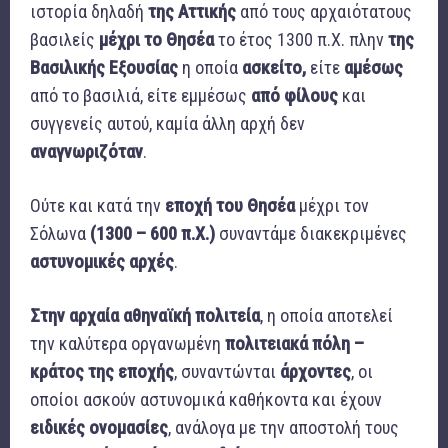
ιστορία δηλαδή
της Αττικής
από τους αρχαιότατους
βασιλείς
μέχρι το Θησέα
το έτος 1300 π.Χ. πλην
της
Βασιλικής Εξουσίας
η οποία
ασκείτο,
είτε
αμέσως
από το βασιλιά, είτε εμμέσως
από φίλους
και
συγγενείς αυτού, καμία άλλη αρχή δεν
αναγνωριζόταν
.
Ούτε και κατά την
εποχή του Θησέα
μέχρι τον
Σόλωνα
(1300 – 600 π.Χ.)
συναντάμε διακεκριμένες
αστυνομικές αρχές
.
Στην αρχαία αθηναϊκή πολιτεία
, η οποία αποτελεί
την καλύτερα οργανωμένη
πολιτειακά πόλη –
κράτος
της εποχής
, συναντώνται
άρχοντες
, οι
οποίοι ασκούν αστυνομικά καθήκοντα και έχουν
ειδικές ονομασίες
, ανάλογα με την αποστολή τους