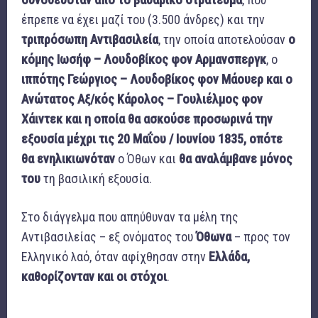
έπρεπε να έχει μαζί του (3.500 άνδρες) και την
τριπρόσωπη Αντιβασιλεία
, την οποία αποτελούσαν
ο
κόμης Ιωσήφ – Λουδοβίκος φον Αρμανσπεργκ
, ο
ιππότης Γεώργιος – Λουδοβίκος φον Μάουερ και ο
Ανώτατος Αξ/κός Κάρολος – Γουλιέλμος φον
Χάιντεκ και η οποία θα ασκούσε προσωρινά την
εξουσία μέχρι τις 20 Μαΐου / Ιουνίου 1835, οπότε
θα ενηλικιωνόταν
ο Όθων και
θα αναλάμβανε μόνος
του
τη βασιλική εξουσία.
Στο διάγγελμα που απηύθυναν τα μέλη της
Αντιβασιλείας – εξ ονόματος του
Όθωνα
– προς τον
Ελληνικό λαό, όταν αφίχθησαν στην
Ελλάδα,
καθορίζονταν και οι στόχοι
.