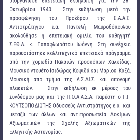
διοργάνωσε επετειακή εκδήλωση για την 28
Οκτωβρίου 1940. Στην εκδήλωση μετά την
προσφώνηση του Προέδρου της Ε.Α.Α.Σ.
Αντιστράτηγου ε.α. Παντελή Μαυροδόπουλου
ακολούθησε η επετειακή ομιλία του καθηγητή
Σ.ΕΘ.Α. κ. Παπαφλωράτου Ιωάννη. Στη συνέχεια
παρουσιάστηκε καλλιτεχνικό επετειακό πρόγραμμα
από την χορωδία Παλαιών προσκόπων Χαλκίδας,
Μουσικό ντουέτο Ισιδώρας Κοψιδά και Μαρίου Καζά,
Μουσική απο τμήμα της Α.Σ.ΔΙ.Σ. και απονομή
πλακετών. Στην εκδήλωση εκ μέρους του
Συνδέσμου μας και της Π.Ο.Α.Α.Σ.Α. παρέστη ο Γ.Γ.
ΚΟΥΤΣΟΠΟΔΙΩΤΗΣ Οδυσσεύς Αντιστράτηγος ε.α. και
μεταξύ των άλλων και αντιπροσωπεία Δοκίμων
Αξιωματικών της Σχολής Αξιωματικών της
Ελληνικής Αστυνομίας.