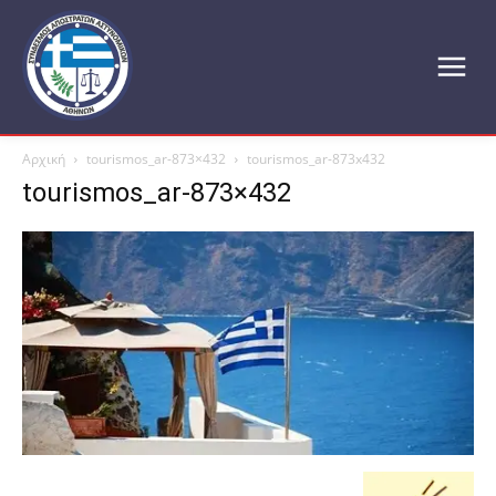
Αρχική
tourismos_ar-873×432
tourismos_ar-873x432
tourismos_ar-873×432