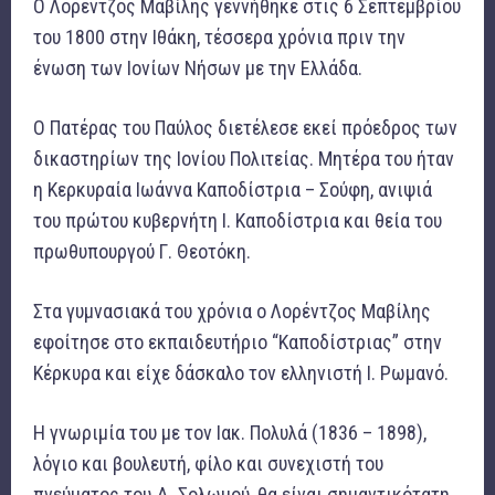
Ο Λορέντζος Μαβίλης γεννήθηκε στις 6 Σεπτεμβρίου
του 1800 στην Ιθάκη, τέσσερα χρόνια πριν την
ένωση των Ιονίων Νήσων με την Ελλάδα.
Ο Πατέρας του Παύλος διετέλεσε εκεί πρόεδρος των
δικαστηρίων της Ιονίου Πολιτείας. Μητέρα του ήταν
η Κερκυραία Ιωάννα Καποδίστρια – Σούφη, ανιψιά
του πρώτου κυβερνήτη Ι. Καποδίστρια και θεία του
πρωθυπουργού Γ. Θεοτόκη.
Στα γυμνασιακά του χρόνια ο Λορέντζος Μαβίλης
εφοίτησε στο εκπαιδευτήριο “Καποδίστριας” στην
Κέρκυρα και είχε δάσκαλο τον ελληνιστή Ι. Ρωμανό.
Η γνωριμία του με τον Ιακ. Πολυλά (1836 – 1898),
λόγιο και βουλευτή, φίλο και συνεχιστή του
πνεύματος του Δ. Σολωμού, θα είναι σημαντικότατη