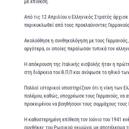
με επίθεση.
Από τις 12 Απριλίου ο Ελληνικός Στρατός άρχισε 
περικυκλωθεί από τους προελαύνοντες Γερμανούς
Ακολούθησε η συνθηκολόγηση με τους Γερμανούς, σ
αργότερα, οι οποίες περαίωσαν τυπικά τον ελλην
Η απόκρουση της Ιταλικής εισβολής ήταν η πρώτ
στη διάρκεια του Β.Π.Π και ανύψωσε το ηθικό τω
Πολλοί ιστορικοί υποστηρίζουν ότι η νίκη των 
πολέμου, καθώς, υποχρέωσε τους Γερμανούς, να 
προκειμένου να βοηθήσουν τους συμμάχους τους Ι
Η καθυστερημένη επίθεση τον Ιούνιο του 1941 ενέ
συνθήκες του Ρωσικού χειμώνα, με αποτέλεσμα τ