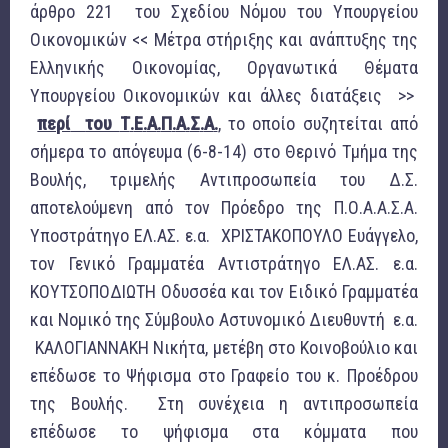
άρθρο 221 του Σχεδίου Νόμου του Υπουργείου
Οικονομικών << Μέτρα στήριξης και ανάπτυξης της
Ελληνικής Οικονομίας, Οργανωτικά Θέματα
Υπουργείου Οικονομικών και άλλες διατάξεις >>
περί
του
Τ
.
Ε
.
Α
.
Π
.
Α
.
Σ
.
Α
.
, το οποίο συζητείται από
σήμερα το απόγευμα (6-8-14) στο Θερινό Τμήμα της
Βουλής, τριμελής Αντιπροσωπεία του Δ.Σ.
αποτελούμενη από τον Πρόεδρο της Π.Ο.Α.Α.Σ.Α.
Υποστράτηγο ΕΛ.ΑΣ. ε.α. ΧΡΙΣΤΑΚΟΠΟΥΛΟ Ευάγγελο,
τον Γενικό Γραμματέα Αντιστράτηγο ΕΛ.ΑΣ. ε.α.
ΚΟΥΤΣΟΠΟΔΙΩΤΗ Οδυσσέα και τον Ειδικό Γραμματέα
και Νομικό της Σύμβουλο Αστυνομικό Διευθυντή ε.α.
ΚΑΛΟΓΙΑΝΝΑΚΗ Νικήτα, μετέβη στο Κοινοβούλιο και
επέδωσε το Ψήφισμα στο Γραφείο του κ. Προέδρου
της Βουλής. Στη συνέχεια η αντιπροσωπεία
επέδωσε το ψήφισμα στα κόμματα που