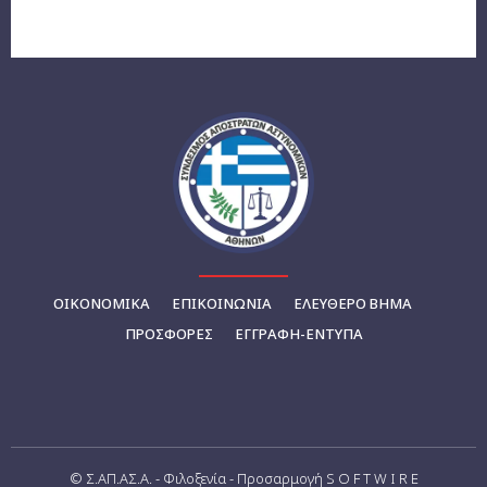
ΟΙΚΟΝΟΜΙΚΆ
ΕΠΙΚΟΙΝΩΝΊΑ
ΕΛΕΥΘΕΡΟ ΒΗΜΑ
ΠΡΟΣΦΟΡΕΣ
ΕΓΓΡΑΦΉ-ΈΝΤΥΠΑ
© Σ.ΑΠ.ΑΣ.Α. - Φιλοξενία - Προσαρμογή S O F T W I R E