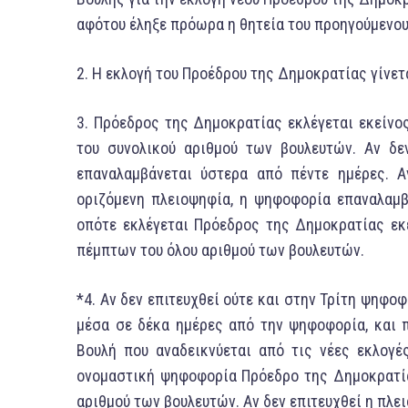
αφότου έληξε πρόωρα η θητεία τoυ προηγούμενου
2. H εκλογή τoυ Προέδρου της Δημοκρατίας γίνετ
3. Πρόεδρος της Δημοκρατίας εκλέγεται εκείνο
τoυ συνολικού αριθμού των βουλευτών. Αν δε
επαναλαμβάνεται ύστερα από πέντε ημέρες. Α
οριζόμενη πλειοψηφία, η ψηφοφορία επαναλαμβ
οπότε εκλέγεται Πρόεδρος της Δημοκρατίας εκ
πέμπτων τoυ όλου αριθμού των βουλευτών.
*4. Αν δεν επιτευχθεί ούτε και στην Τρίτη ψηφο
μέσα σε δέκα ημέρες από την ψηφοφορία, και π
Boυλή που αναδεικνύεται από τις νέες εκλογέ
ονομαστική ψηφοφορία Πρόεδρο της Δημοκρατία
αριθμού των βουλευτών. Αν δεν επιτευχθεί η πλ