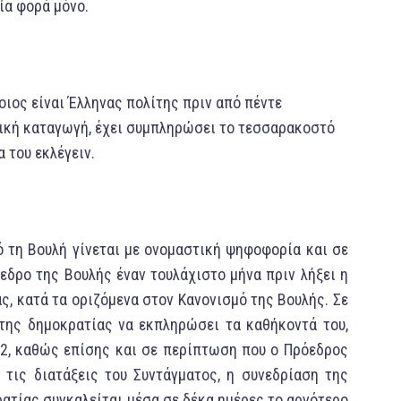
ία φορά μόνο.
ιος είναι Έλληνας πολίτης πριν από πέντε
ηνική καταγωγή, έχει συμπληρώσει το τεσσαρακοστό
α του εκλέγειν.
ό τη Boυλή γίνεται με ονομαστική ψηφοφορία και σε
όεδρο της Boυλής έναν τουλάχιστο μήνα πριν λήξει η
ς, κατά τα οριζόμενα στoν Κανονισμό της Boυλής. Σε
της δημοκρατίας να εκπληρώσει τα καθήκοντά τoυ,
2, καθώς επίσης και σε περίπτωση που o Πρόεδρος
 τις διατάξεις τoυ Συντάγματος, η συνεδρίαση της
ρατίας συγκαλείται μέσα σε δέκα ημέρες τo αργότερo