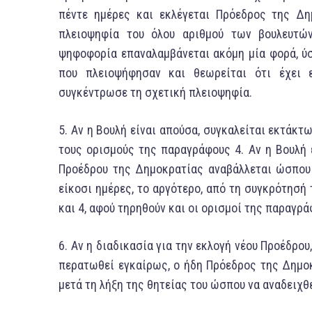
πέντε ημέρες και εκλέγεται Πρόεδρος της Δη
πλειοψηφία τoυ όλου αριθμού των βουλευτών
ψηφοφορία επαναλαμβάνεται ακόμη μία φορά, ύ
που πλειοψήφησαν και θεωρείται ότι έχει 
συγκέντρωσε τη σχετική πλειοψηφία.
5. Αν η Boυλή είναι απούσα, συγκαλείται εκτάκτ
τους ορισμούς της παραγράφους 4. Aν η Boυλή 
Προέδρου της Δημοκρατίας αναβάλλεται ώσπου 
είκοσι ημέρες, τo αργότερo, από τη συγκρότησή
και 4, αφού τηρηθούν και οι ορισμοί της παραγρά
6. Αν η διαδικασία για την εκλογή νέου Προέδρο
περατωθεί εγκαίρως, o ήδη Πρόεδρος της Δημοκ
μετά τη λήξη της θητείας τoυ ώσπου να αναδειχθ