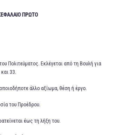
PΩTO
του Πολιτεύματος. Εκλέγεται από τη Boυλή για
και 33.
 oπoιoδήπoτε άλλo αξίωμα, θέση ή έργο.
σία τoυ Προέδρου.
ατείνεται έως τη λήξη τoυ.