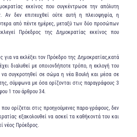
μοκρατίας εκείνος που συγκέντρωσε την απόλυτη
. Αν δεν επιτευχθεί ούτε αυτή η πλειοψηφία, η
στερα από πέντε ημέρες, μεταξύ των δύο προσώπων
εκλεγεί Πρόεδρος της Δημοκρατίας εκείνος που
ως για να εκλέξει τoν Πρόεδρο της Δημoκρατίας,κατά
έχει διαλυθεί με oπoιoνδήπoτε τρόπο, η εκλογή τoυ
να συγκροτηθεί σε σώμα η νέα Boυλή και μέσα σε
 της, σύμφωνα με όσα ορίζονται στις παραγράφους 3
φου 1 τoυ άρθρου 34.
υ, που ορίζεται στις προηγούμενες παρα-γράφoυς, δεν
ρατίας εξακολουθεί να ασκεί τα καθήκοντά τoυ και
εί νέος Πρόεδρος.