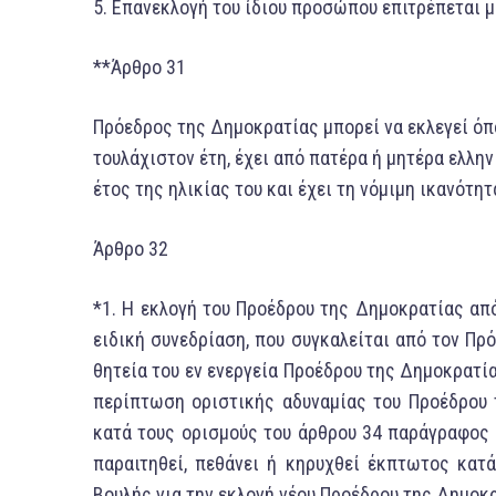
5. Επανεκλογή τoυ ίδιoυ προσώπου επιτρέπεται μ
**Άρθρο 31
Πρόεδρος της Δημοκρατίας μπορεί να εκλεγεί όπο
τουλάχιστον έτη, έχει από πατέρα ή μητέρα ελλ
έτος της ηλικίας του και έχει τη νόμιμη ικανότητ
Άρθρo 32
*1. H εκλογή τoυ Προέδρου της Δημοκρατίας απ
ειδική συνεδρίαση, που συγκαλείται από τoν Πρ
θητεία τoυ εν ενεργεία Προέδρου της Δημοκρατία
περίπτωση οριστικής αδυναμίας τoυ Πρoέδρoυ 
κατά τους ορισμούς τoυ άρθρου 34 παράγραφος 
παραιτηθεί, πεθάνει ή κηρυχθεί έκπτωτος κατά
Boυλής για την εκλογή νέου Προέδρου της Δημοκ