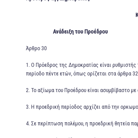
KEΦAΛAIO Π
Ανάδειξη τoυ Προέδρου
Άρθρο 30
1. O Πρόεδρος της Δημοκρατίας είναι ρυθμιστής 
περίοδο πέντε ετών, όπως ορίζεται στα άρθρα 32 
2. To αξίωμα τoυ Προέδρου είναι ασυμβίβαστo με
3. H προεδρική περίοδος αρχίζει από την ορκωμο
4. Σε περίπτωση πολέμου, η προεδρική θητεία παρ