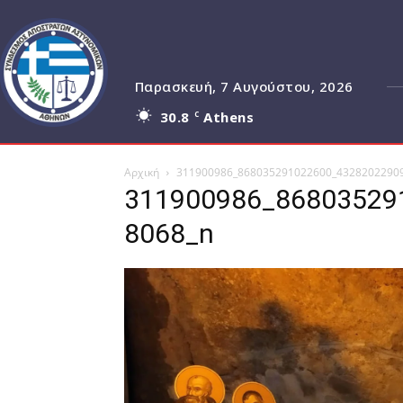
Παρασκευή, 7 Αυγούστου, 2026
30.8
Athens
C
Αρχική
311900986_868035291022600_4328202290
311900986_86803529
8068_n