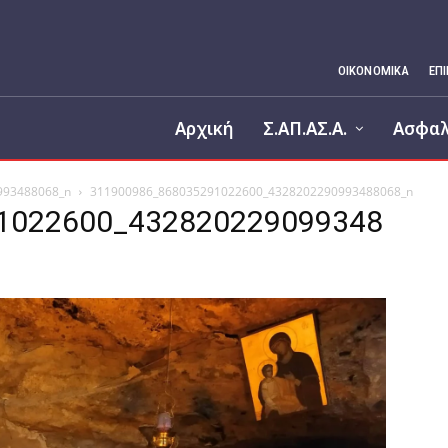
ΟΙΚΟΝΟΜΙΚΆ
ΕΠ
Αρχική
Σ.ΑΠ.ΑΣ.Α.
Ασφαλ
993488068_n
311900986_868035291022600_4328202290993488068_n
1022600_432820229099348