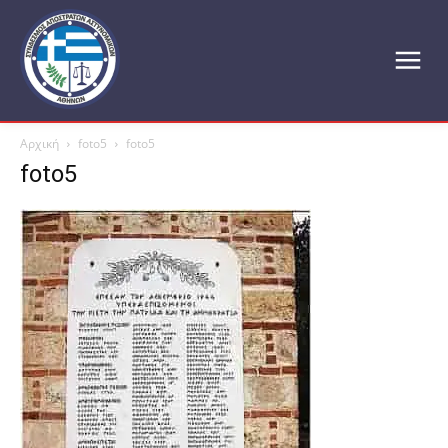
Αρχική
foto5
foto5
foto5